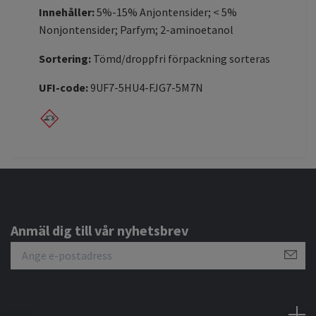
Innehåller:
5%-15% Anjontensider; < 5%
Nonjontensider; Parfym; 2-aminoetanol
Sortering:
Tömd/droppfri förpackning sorteras
UFI-code:
9UF7-5HU4-FJG7-5M7N
Anmäl dig till vår nyhetsbrev