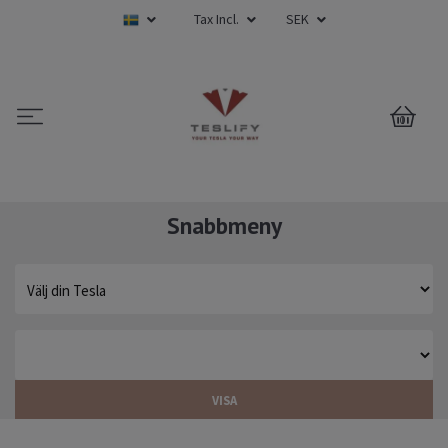
Tax Incl.
SEK
0
Snabbmeny
VISA