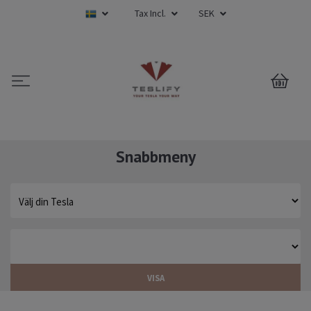
Tax Incl.
SEK
0
Snabbmeny
VISA