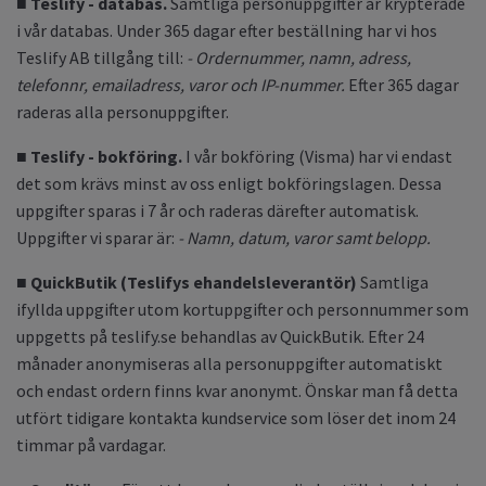
■ Teslify - databas.
Samtliga personuppgifter är krypterade
i vår databas. Under 365 dagar efter beställning har vi hos
Teslify AB tillgång till:
- Ordernummer, namn, adress,
telefonnr, emailadress, varor och IP-nummer.
Efter 365 dagar
raderas alla personuppgifter.
■ Teslify - bokföring.
I vår bokföring (Visma) har vi endast
det som krävs minst av oss enligt bokföringslagen. Dessa
uppgifter sparas i 7 år och raderas därefter automatisk.
Uppgifter vi sparar är:
- Namn, datum, varor samt belopp.
■ QuickButik (Teslifys ehandelsleverantör)
Samtliga
ifyllda uppgifter utom kortuppgifter och personnummer som
uppgetts på teslify.se behandlas av QuickButik. Efter 24
månader anonymiseras alla personuppgifter automatiskt
och endast ordern finns kvar anonymt. Önskar man få detta
utfört tidigare kontakta kundservice som löser det inom 24
timmar på vardagar.