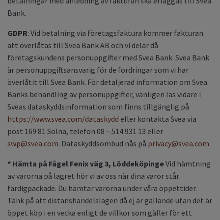
betalningar med anledning av fakturan ska erläggas till Svea
Bank.
GDPR
: Vid betalning via företagsfaktura kommer fakturan
att överlåtas till Svea Bank AB och vi delar då
företagskundens personuppgifter med Svea Bank. Svea Bank
är personuppgiftsansvarig för de fordringar som vi har
överlåtit till Svea Bank. För detaljerad information om Svea
Banks behandling av personuppgifter, vänligen läs vidare i
Sveas dataskyddsinformation som finns tillgänglig på
https://www.svea.com/dataskydd
eller kontakta Svea via
post 169 81 Solna, telefon 08 – 514 931 13 eller
swp@svea.com
. Dataskyddsombud nås på
privacy@svea.com
.
* Hämta på Fågel Fenix väg 3, Löddeköpinge
Vid hämtning
av varorna på lagret hör vi av oss när dina varor står
färdigpackade. Du hämtar varorna under våra öppettider.
Tänk på att distanshandelslagen då ej är gällande utan det är
öppet köp i en vecka enligt de villkor som gäller för ett