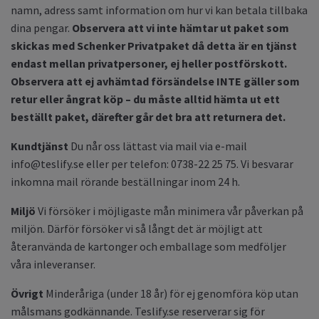
namn, adress samt information om hur vi kan betala tillbaka
dina pengar.
Observera att vi inte hämtar ut paket som
skickas med Schenker Privatpaket då detta är en tjänst
endast mellan privatpersoner, ej heller postförskott.
Observera att ej avhämtad försändelse INTE gäller som
retur eller ångrat köp – du måste alltid hämta ut ett
beställt paket, därefter går det bra att returnera det.
Kundtjänst
Du når oss lättast via mail via e-mail
info@teslify.se
eller per telefon: 0738-22 25 75. Vi besvarar
inkomna mail rörande beställningar inom 24 h.
Miljö
Vi försöker i möjligaste mån minimera vår påverkan på
miljön. Därför försöker vi så långt det är möjligt att
återanvända de kartonger och emballage som medföljer
våra inleveranser.
Övrigt
Minderåriga (under 18 år) för ej genomföra köp utan
målsmans godkännande. Teslify.se reserverar sig för