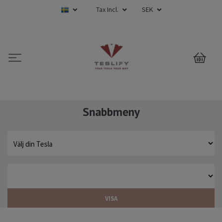
Tax Incl.
SEK
0
Snabbmeny
VISA