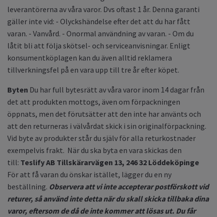
leverantörerna av våra varor. Dvs oftast 1 år. Denna garanti
gäller inte vid: - Olyckshändelse efter det att du har fått
varan. - Vanvård. - Onormal användning av varan. - Om du
låtit bli att följa skötsel- och serviceanvisningar. Enligt
konsumentköplagen kan du även alltid reklamera
tillverkningsfel på en vara upp till tre år efter köpet.
Byten
Du har full bytesrätt av våra varor inom 14 dagar från
det att produkten mottogs, även om förpackningen
öppnats, men det förutsätter att den inte har använts och
att den returneras i välvårdat skick i sin originalförpackning.
Vid byte av produkter står du själv för alla returkostnader
exempelvis frakt. När du ska byta en vara skickas den
till:
Teslify AB
Tillskärarvägen 13, 246 32 Löddeköpinge
För att få varan du önskar istället, lägger du en ny
beställning.
Observera att vi inte accepterar postförskott vid
returer, så använd inte detta när du skall skicka tillbaka dina
varor, eftersom de då de inte kommer att lösas ut. Du får