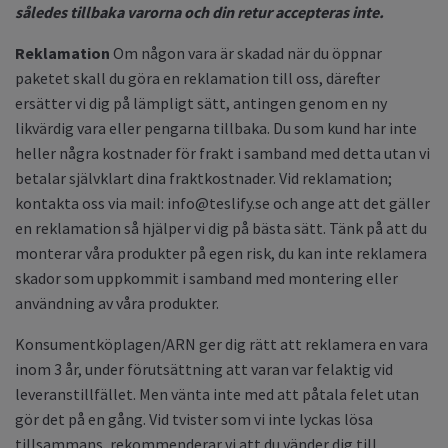
således tillbaka varorna och din retur accepteras inte.
Reklamation
Om någon vara är skadad när du öppnar
paketet skall du göra en reklamation till oss, därefter
ersätter vi dig på lämpligt sätt, antingen genom en ny
likvärdig vara eller pengarna tillbaka. Du som kund har inte
heller några kostnader för frakt i samband med detta utan vi
betalar självklart dina fraktkostnader. Vid reklamation;
kontakta oss via mail:
info@teslify.se
och ange att det gäller
en reklamation så hjälper vi dig på bästa sätt. Tänk på att du
monterar våra produkter på egen risk, du kan inte reklamera
skador som uppkommit i samband med montering eller
användning av våra produkter.
Konsumentköplagen/ARN ger dig rätt att reklamera en vara
inom 3 år, under förutsättning att varan var felaktig vid
leveranstillfället. Men vänta inte med att påtala felet utan
gör det på en gång. Vid tvister som vi inte lyckas lösa
tillsammans, rekommenderar vi att du vänder dig till