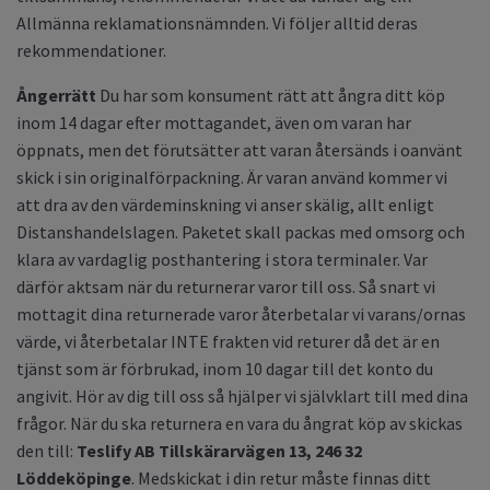
Allmänna reklamationsnämnden. Vi följer alltid deras
rekommendationer.
Ångerrätt
Du har som konsument rätt att ångra ditt köp
inom 14 dagar efter mottagandet, även om varan har
öppnats, men det förutsätter att varan återsänds i oanvänt
skick i sin originalförpackning. Är varan använd kommer vi
att dra av den värdeminskning vi anser skälig, allt enligt
Distanshandelslagen. Paketet skall packas med omsorg och
klara av vardaglig posthantering i stora terminaler. Var
därför aktsam när du returnerar varor till oss. Så snart vi
mottagit dina returnerade varor återbetalar vi varans/ornas
värde, vi återbetalar INTE frakten vid returer då det är en
tjänst som är förbrukad, inom 10 dagar till det konto du
angivit. Hör av dig till oss så hjälper vi självklart till med dina
frågor. När du ska returnera en vara du ångrat köp av skickas
den till:
Teslify AB
Tillskärarvägen 13, 246 32
Löddeköpinge
. Medskickat i din retur måste finnas ditt