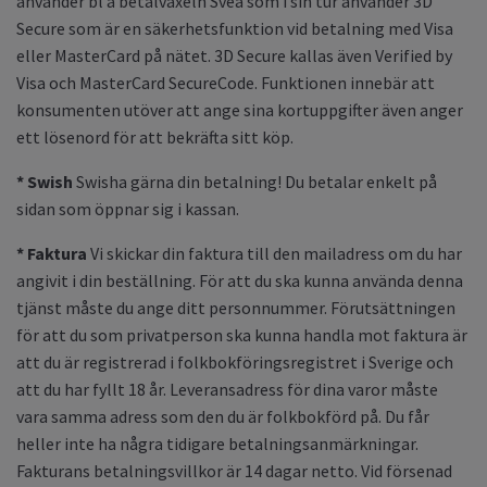
använder bl a betalväxeln Svea som i sin tur använder 3D
Secure som är en säkerhetsfunktion vid betalning med Visa
eller MasterCard på nätet. 3D Secure kallas även Verified by
Visa och MasterCard SecureCode. Funktionen innebär att
konsumenten utöver att ange sina kortuppgifter även anger
ett lösenord för att bekräfta sitt köp.
* Swish
Swisha gärna din betalning! Du betalar enkelt på
sidan som öppnar sig i kassan.
* Faktura
Vi skickar din faktura till den mailadress om du har
angivit i din beställning. För att du ska kunna använda denna
tjänst måste du ange ditt personnummer. Förutsättningen
för att du som privatperson ska kunna handla mot faktura är
att du är registrerad i folkbokföringsregistret i Sverige och
att du har fyllt 18 år. Leveransadress för dina varor måste
vara samma adress som den du är folkbokförd på. Du får
heller inte ha några tidigare betalningsanmärkningar.
Fakturans betalningsvillkor är 14 dagar netto. Vid försenad