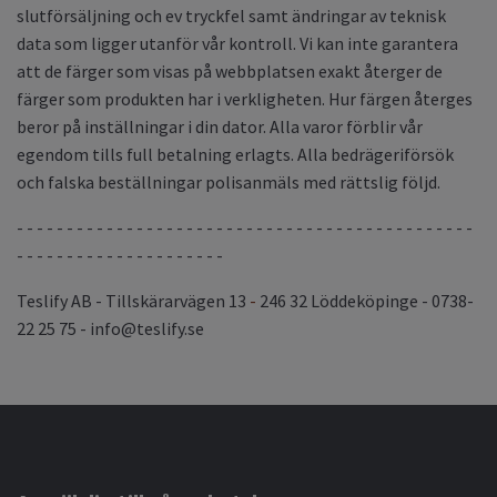
slutförsäljning och ev tryckfel samt ändringar av teknisk
data som ligger utanför vår kontroll. Vi kan inte garantera
att de färger som visas på webbplatsen exakt återger de
färger som produkten har i verkligheten. Hur färgen återges
beror på inställningar i din dator. Alla varor förblir vår
egendom tills full betalning erlagts. Alla bedrägeriförsök
och falska beställningar polisanmäls med rättslig följd.
- - - - - - - - - - - - - - - - - - - - - - - - - - - - - - - - - - - - - - - - - - - - - -
- - - - - - - - - - - - - - - - - - - - -
Teslify AB - Tillskärarvägen 13
-
246 32 Löddeköpinge - 0738-
22 25 75 -
info@teslify.se