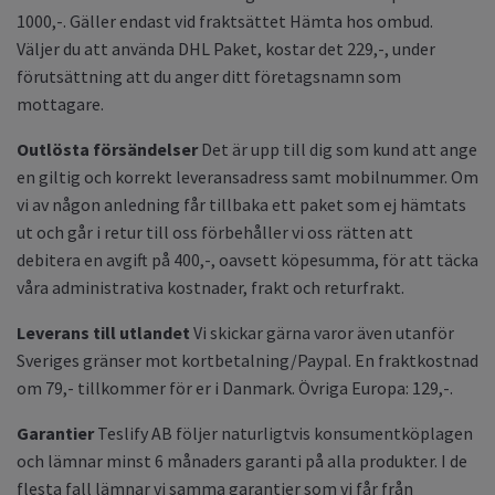
1000,-. Gäller endast vid fraktsättet Hämta hos ombud.
Väljer du att använda DHL Paket, kostar det 229,-, under
förutsättning att du anger ditt företagsnamn som
mottagare.
Outlösta försändelser
Det är upp till dig som kund att ange
en giltig och korrekt leveransadress samt mobilnummer. Om
vi av någon anledning får tillbaka ett paket som ej hämtats
ut och går i retur till oss förbehåller vi oss rätten att
debitera en avgift på 400,-, oavsett köpesumma, för att täcka
våra administrativa kostnader, frakt och returfrakt.
Leverans till utlandet
Vi skickar gärna varor även utanför
Sveriges gränser mot kortbetalning/Paypal. En fraktkostnad
om 79,- tillkommer för er i Danmark. Övriga Europa: 129,-.
Garantier
Teslify AB
följer naturligtvis konsumentköplagen
och lämnar minst 6 månaders garanti på alla produkter. I de
flesta fall lämnar vi samma garantier som vi får från