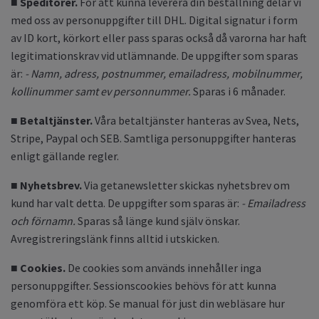
■ Speditörer.
För att kunna leverera din beställning delar vi
med oss av personuppgifter till DHL. Digital signatur i form
av ID kort, körkort eller pass sparas också då varorna har haft
legitimationskrav vid utlämnande. De uppgifter som sparas
är:
- Namn, adress, postnummer, emailadress, mobilnummer,
kollinummer samt ev personnummer.
Sparas i 6 månader.
■ Betaltjänster.
Våra betaltjänster hanteras av Svea, Nets,
Stripe, Paypal och SEB. Samtliga personuppgifter hanteras
enligt gällande regler.
■
Nyhetsbrev.
Via getanewsletter skickas nyhetsbrev om
kund har valt detta. De uppgifter som sparas är:
- Emailadress
och förnamn.
Sparas så länge kund själv önskar.
Avregistreringslänk finns alltid i utskicken.
■
Cookies.
De cookies som används innehåller inga
personuppgifter. Sessionscookies behövs för att kunna
genomföra ett köp. Se manual för just din webläsare hur