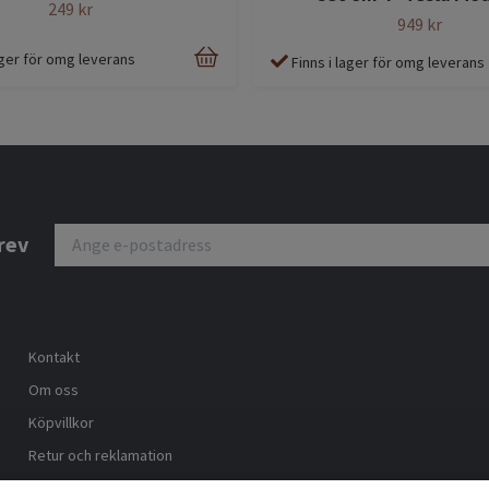
249 kr
949 kr
lager för omg leverans
Finns i lager för omg leverans
rev
Kontakt
Om oss
Köpvillkor
Retur och reklamation
Trygg ehandel