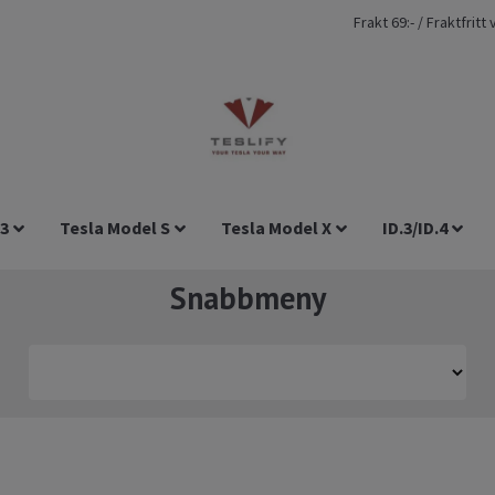
Frakt 69:- / Fraktfrit
 3
Tesla Model S
Tesla Model X
ID.3/ID.4
Snabbmeny