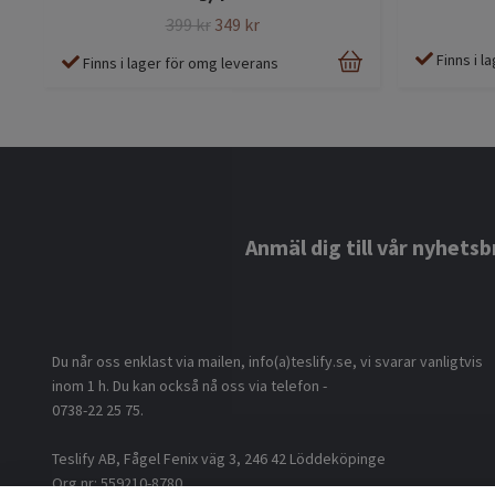
399 kr
349 kr
Finns i 
Finns i lager för omg leverans
Anmäl dig till vår nyhetsb
Du når oss enklast via mailen, info(a)teslify.se, vi svarar vanligtvis
inom 1 h. Du kan också nå oss via telefon -
0738-22 25 75.
Teslify AB, Fågel Fenix väg 3, 246 42 Löddeköpinge
Org nr: 559210-8780