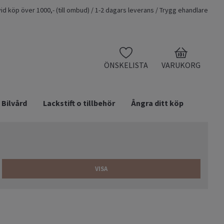
t vid köp över 1000,- (till ombud) / 1-2 dagars leverans / Trygg ehandlare
0
ÖNSKELISTA
VARUKORG
Bilvård
Lackstift o tillbehör
Ångra ditt köp
VISA