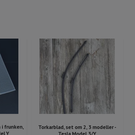
n i frunken,
Torkarblad, set om 2, 3 modeller -
el Y
Tesla Model 3/Y