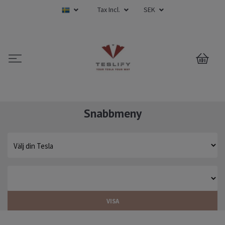
Tax Incl.
SEK
0
Snabbmeny
VISA