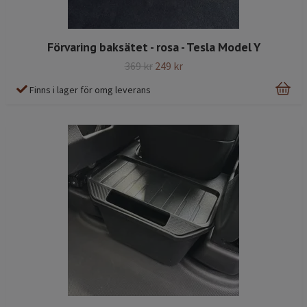
Förvaring baksätet - rosa - Tesla Model Y
369 kr
249 kr
Finns i lager för omg leverans