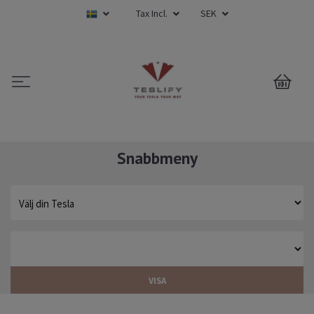
Tax Incl.
SEK
0
Snabbmeny
VISA