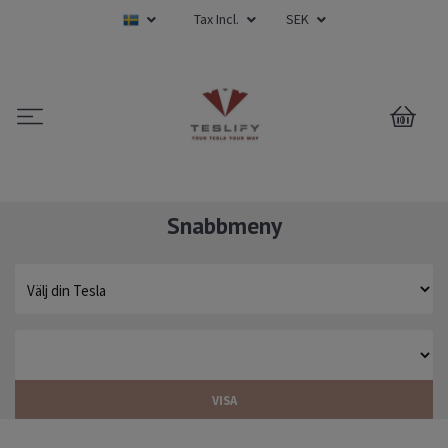
Tax Incl.
SEK
0
Snabbmeny
VISA