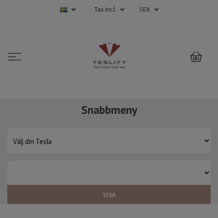
Tax Incl.
SEK
0
Snabbmeny
VISA