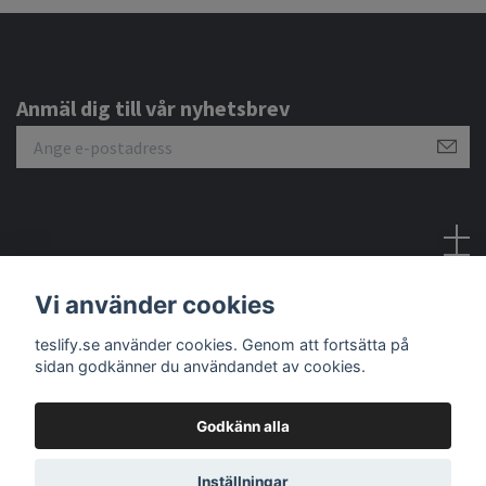
Anmäl dig till vår nyhetsbrev
Sociala medier
Vi använder cookies
teslify.se använder cookies. Genom att fortsätta på
sidan godkänner du användandet av cookies.
Godkänn alla
© 2026 Teslify
Inställningar