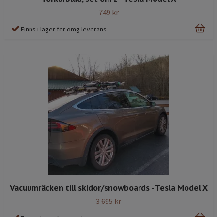
749 kr
Finns i lager för omg leverans
Vacuumräcken till skidor/snowboards - Tesla Model X
3 695 kr