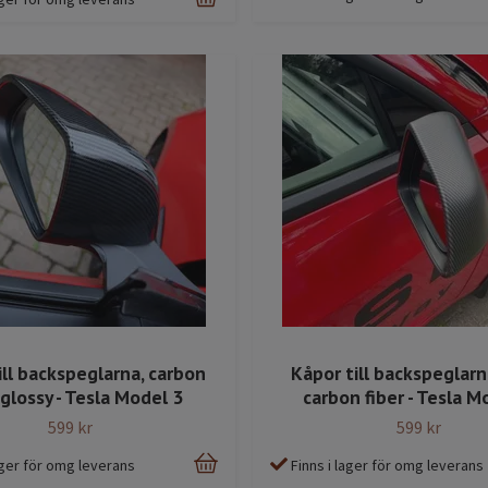
ill backspeglarna, carbon
Kåpor till backspeglarn
 glossy - Tesla Model 3
carbon fiber - Tesla M
599 kr
599 kr
lager för omg leverans
Finns i lager för omg leverans