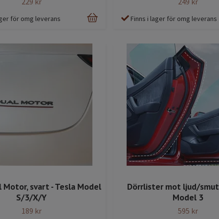
229 kr
249 kr
lager för omg leverans
Finns i lager för omg leverans
 Motor, svart - Tesla Model
Dörrlister mot ljud/smut
S/3/X/Y
Model 3
189 kr
595 kr