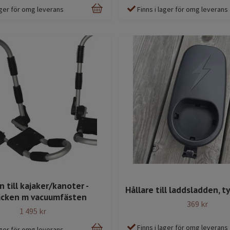
lager för omg leverans
Finns i lager för omg leverans
n till kajaker/kanoter -
Hållare till laddsladden, ty
äcken m vacuumfästen
369 kr
1 495 kr
Finns i lager för omg leverans
lager för omg leverans