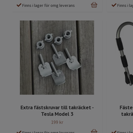
Finns i lager för omg leverans
Finns i 
Extra fästskruvar till takräcket -
Fäste
Tesla Model 3
takr
199 kr
Finns i lager för omg leverans
Finns i 