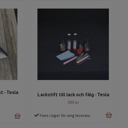
t - Tesla
Lackstift till lack och fälg - Tesla
399 kr
Finns i lager för omg leverans