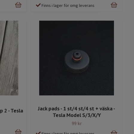
Finns i lager för omg leverans
Jack pads - 1 st/4 st/4 st + väska -
p 2 - Tesla
Tesla Model S/3/X/Y
99 kr
Finns i lager för omg leverans