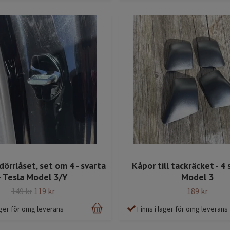
 dörrlåset, set om 4 - svarta
Kåpor till tackräcket - 4 s
- Tesla Model 3/Y
Model 3
149 kr
119 kr
189 kr
lager för omg leverans
Finns i lager för omg leverans