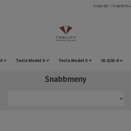
Frakt 69:- / Fraktfrit
 3
Tesla Model S
Tesla Model X
ID.3/ID.4
Snabbmeny