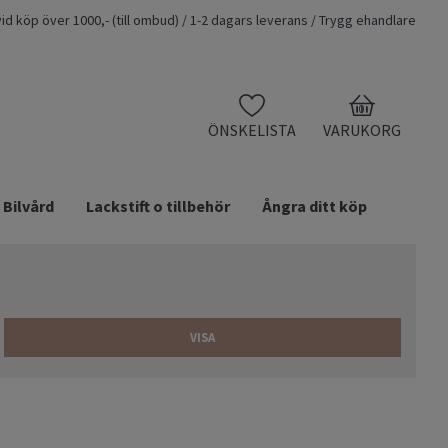
t vid köp över 1000,- (till ombud) / 1-2 dagars leverans / Trygg ehandlare
0
ÖNSKELISTA
VARUKORG
Bilvård
Lackstift o tillbehör
Ångra ditt köp
VISA