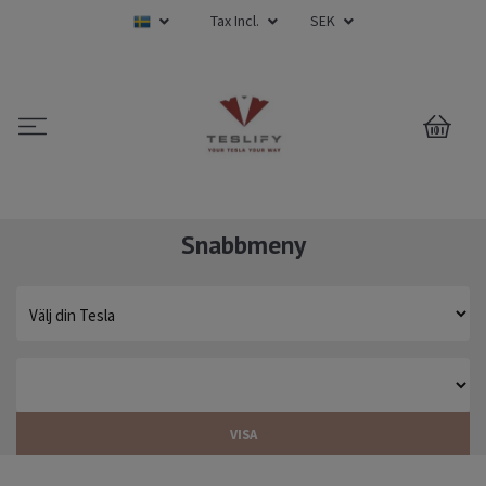
Tax Incl.
SEK
0
Snabbmeny
VISA