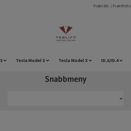
Frakt 69:- / Fraktfrit
 3
Tesla Model S
Tesla Model X
ID.3/ID.4
Snabbmeny