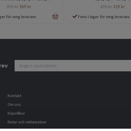
399 kr
369 kr
399 kr
329 kr
lager för omg leverans
Finns i lager för omg leverans
rev
Kontakt
Om oss
Köpvillkor
Retur och reklamation
Trygg ehandel