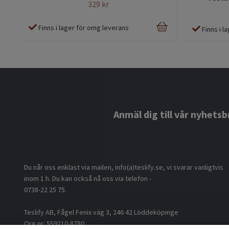
329 kr
Finns i lager för omg leverans
Finns i 
Anmäl dig till vår nyhetsb
Du når oss enklast via mailen, info(a)teslify.se, vi svarar vanligtvis
inom 1 h. Du kan också nå oss via telefon -
0738-22 25 75.
Teslify AB, Fågel Fenix väg 3, 246 42 Löddeköpinge
Org nr: 559210-8780