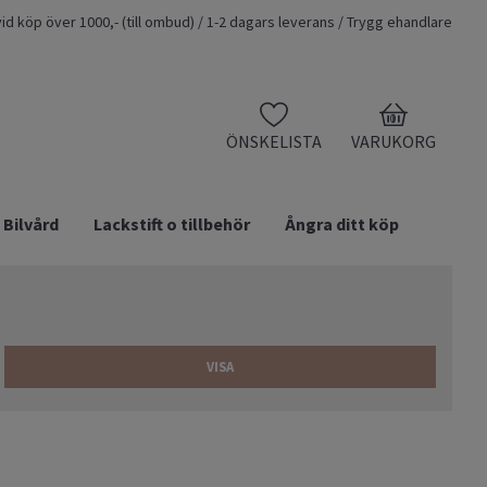
t vid köp över 1000,- (till ombud) / 1-2 dagars leverans / Trygg ehandlare
0
ÖNSKELISTA
VARUKORG
Bilvård
Lackstift o tillbehör
Ångra ditt köp
VISA