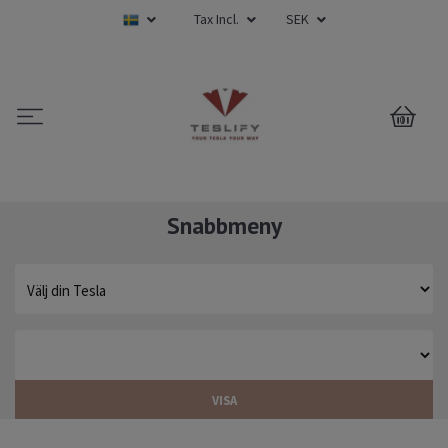
Tax Incl.
SEK
0
Snabbmeny
VISA