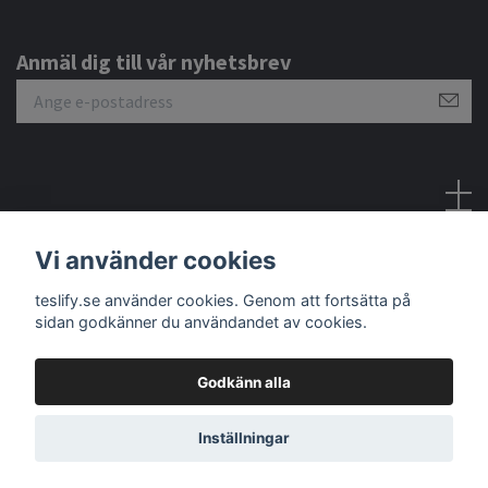
Anmäl dig till vår nyhetsbrev
Sociala medier
Vi använder cookies
teslify.se använder cookies. Genom att fortsätta på
sidan godkänner du användandet av cookies.
Godkänn alla
© 2026 Teslify
Inställningar