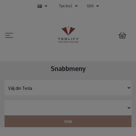
Tax Incl.
SEK
0
Snabbmeny
VISA