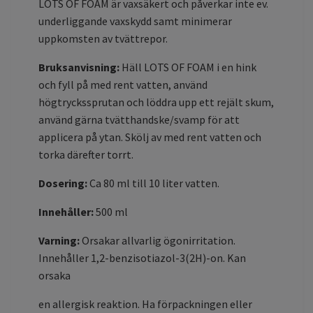
LOTS OF FOAM är vaxsäkert och påverkar inte ev.
underliggande vaxskydd samt minimerar
uppkomsten av tvättrepor.
Bruksanvisning:
Häll LOTS OF FOAM i en hink
och fyll på med rent vatten, använd
högtryckssprutan och löddra upp ett rejält skum,
använd gärna tvätthandske/svamp för att
applicera på ytan. Skölj av med rent vatten och
torka därefter torrt.
Dosering:
Ca 80 ml till 10 liter vatten.
Innehåller:
500 ml
Varning:
Orsakar allvarlig ögonirritation.
Innehåller 1,2-benzisotiazol-3(2H)-on. Kan
orsaka
en allergisk reaktion. Ha förpackningen eller