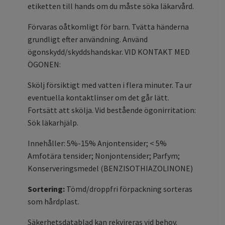
etiketten till hands om du måste söka läkarvård.
Förvaras oåtkomligt för barn. Tvätta händerna
grundligt efter användning. Använd
ögonskydd/skyddshandskar. VID KONTAKT MED
ÖGONEN:
Skölj försiktigt med vatten i flera minuter. Ta ur
eventuella kontaktlinser om det går lätt.
Fortsätt att skölja. Vid bestående ögonirritation:
Sök läkarhjälp.
Innehåller: 5%-15% Anjontensider; < 5%
Amfotära tensider; Nonjontensider; Parfym;
Konserveringsmedel (BENZISOTHIAZOLINONE)
Sortering:
Tömd/droppfri förpackning sorteras
som hårdplast.
Säkerhetsdatablad kan rekvireras vid behov.