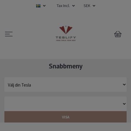
Tax Incl.
SEK
0
Snabbmeny
VISA