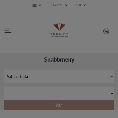
Tax Incl.
SEK
0
Snabbmeny
VISA