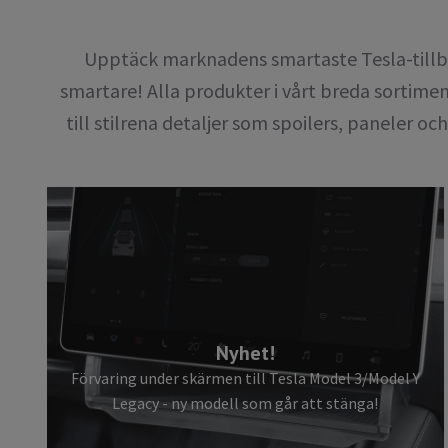
Upptäck marknadens smartaste Tesla-tillbe
smartare! Alla produkter i vårt breda sortime
till stilrena detaljer som spoilers, paneler 
Nyhet!
Förvaring under skärmen till Tesla Model 3/Model Y
Legacy - ny modell som går att stänga!