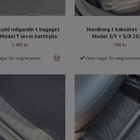
kydd rullgardin t bagaget
Hundkorg t baksätet -
 Model Y lev m hatthylla
Model 3/Y + S/X 20
1 499 kr
798 kr
 lager för omg leverans
Finns i lager för omg leveran