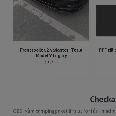
bon
Frontspoiler, 2 varianter - Tesla
PPF till
Model Y Legacy
1 549 kr
Checka 
OBS! Våra campingpaket är slut för i år - madr