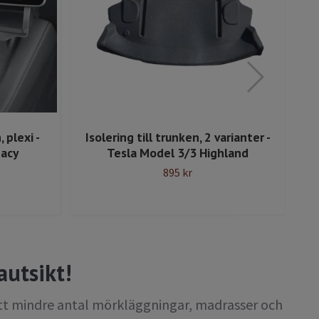
 plexi -
Isolering till trunken, 2 varianter -
Fö
gacy
Tesla Model 3/3 Highland
895 kr
autsikt!
 ett mindre antal mörkläggningar, madrasser och