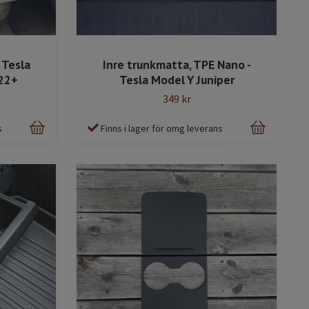
 Tesla
Inre trunkmatta, TPE Nano -
22+
Tesla Model Y Juniper
349 kr
s
Finns i lager för omg leverans