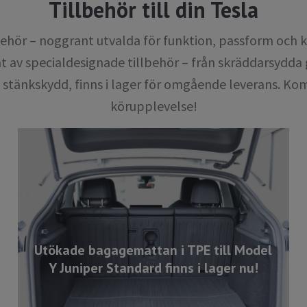
Tillbehör till din Tesla
hör – noggrant utvalda för funktion, passform och kv
nt av specialdesignade tillbehör – från skräddarsyd
och stänkskydd, finns i lager för omgående leverans. K
körupplevelse!
Utökade bagagemattan i TPE till Model
Y Juniper Standard finns i lager nu!