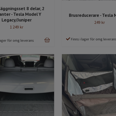
äggningsset 8 delar, 2
anter - Tesla Model Y
Brusreducerare - Tesla 
Legacy/Juniper
249 kr
1 249 kr
Finns i lager för omg leveran
 lager för omg leverans