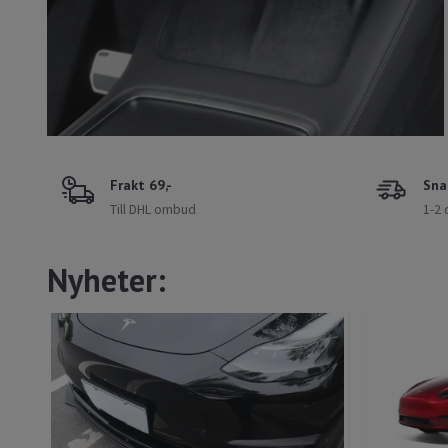
Frakt 69,-
Sna
Till DHL ombud
1-2 
Nyheter: