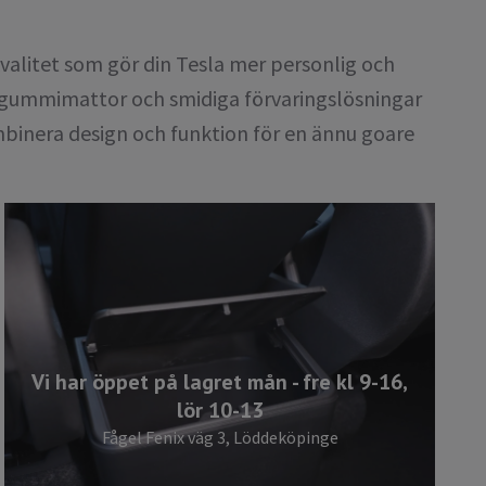
alitet som gör din Tesla mer personlig och
da gummimattor och smidiga förvaringslösningar
ombinera design och funktion för en ännu goare
Vi har öppet på lagret mån - fre kl 9-16,
lör 10-13
Fågel Fenix väg 3, Löddeköpinge