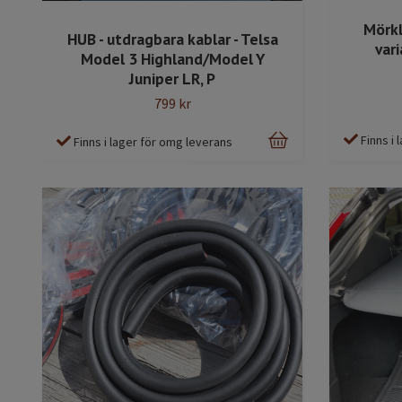
Mörkl
HUB - utdragbara kablar - Telsa
vari
Model 3 Highland/Model Y
Juniper LR, P
799 kr
Finns i
Finns i lager för omg leverans