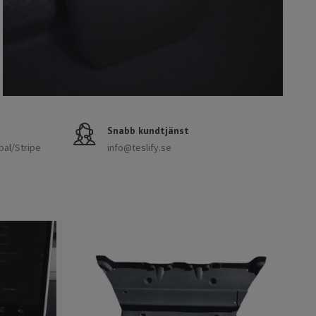
Snabb kundtjänst
pal/Stripe
info@teslify.se