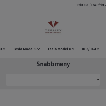
Frakt 69:- / Fraktfrit
 3
Tesla Model S
Tesla Model X
ID.3/ID.4
Snabbmeny