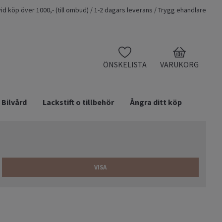
t vid köp över 1000,- (till ombud) / 1-2 dagars leverans / Trygg ehandlare
0
ÖNSKELISTA
VARUKORG
Bilvård
Lackstift o tillbehör
Ångra ditt köp
VISA