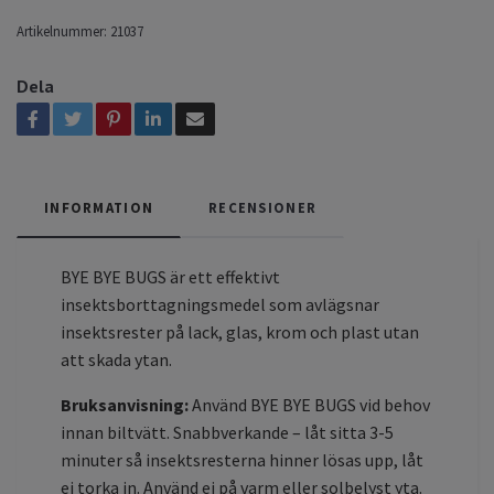
Artikelnummer:
21037
Dela
INFORMATION
RECENSIONER
BYE BYE BUGS är ett effektivt
insektsborttagningsmedel som avlägsnar
insektsrester på lack, glas, krom och plast utan
att skada ytan.
Bruksanvisning:
Använd BYE BYE BUGS vid behov
innan biltvätt. Snabbverkande – låt sitta 3-5
minuter så insektsresterna hinner lösas upp, låt
ej torka in. Använd ej på varm eller solbelyst yta.