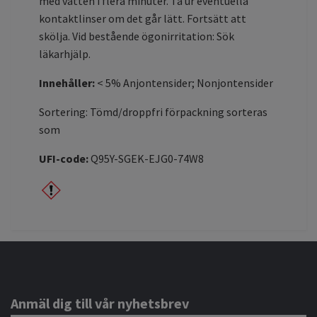
med vatten i flera minuter. Ta ur eventuella
kontaktlinser om det går lätt. Fortsätt att
skölja. Vid bestående ögonirritation: Sök
läkarhjälp.
Innehåller:
< 5% Anjontensider; Nonjontensider
Sortering: Tömd/droppfri förpackning sorteras
som
UFI-code:
Q95Y-SGEK-EJG0-74W8
Anmäl dig till vår nyhetsbrev