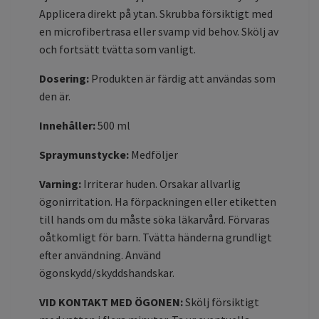
Applicera direkt på ytan. Skrubba försiktigt med
en microfibertrasa eller svamp vid behov. Skölj av
och fortsätt tvätta som vanligt.
Dosering:
Produkten är färdig att användas som
den är.
Innehåller:
500 ml
Spraymunstycke:
Medföljer
Varning:
Irriterar huden. Orsakar allvarlig
ögonirritation. Ha förpackningen eller etiketten
till hands om du måste söka läkarvård. Förvaras
oåtkomligt för barn. Tvätta händerna grundligt
efter användning. Använd
ögonskydd/skyddshandskar.
VID KONTAKT MED ÖGONEN:
Skölj försiktigt