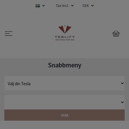
Tax Incl.
SEK
0
Snabbmeny
VISA