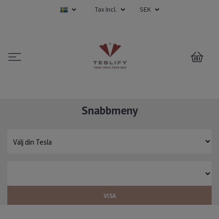
Tax Incl.
SEK
0
Snabbmeny
VISA