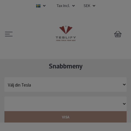
Tax Incl.
SEK
0
Snabbmeny
VISA