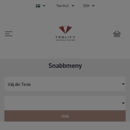
Tax Incl.
SEK
0
Snabbmeny
VISA