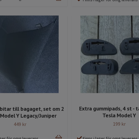
Extra gummipads, 4 st - t
bitar till bagaget, set om 2
Tesla Model Y
a Model Y Legacy/Juniper
199 kr
449 kr
Finns i lager för omg leverans
lager för omg leverans