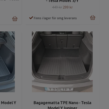
- Tesla Model 3/Y
449 kr
299 kr
Finns i lager för omg leverans
 Model Y
Bagagematta TPE Nano - Tesla
Model Y Juniper