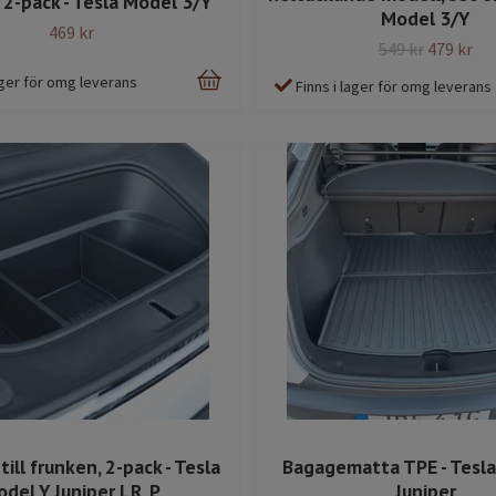
 2-pack - Tesla Model 3/Y
Model 3/Y
469 kr
549 kr
479 kr
lager för omg leverans
Finns i lager för omg leverans
till frunken, 2-pack - Tesla
Bagagematta TPE - Tesla
del Y Juniper LR, P
Juniper