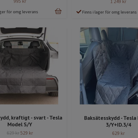
995 kr
1 249 kr
lager för omg leverans
Finns i lager för omg leverans
dd, kraftigt - svart - Tesla
Baksätesskydd - Tesla
Model S/Y
3/Y+ID.3/4
629 kr
529 kr
629 kr