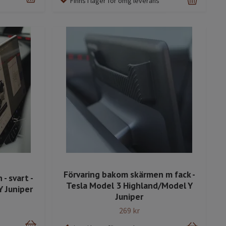
Finns i lager för omg leverans
Förvaring bakom skärmen m fack -
- svart -
Tesla Model 3 Highland/Model Y
Y Juniper
Juniper
269 kr