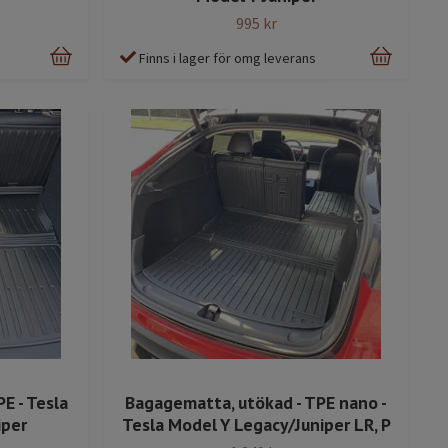
995 kr
Finns i lager för omg leverans
E - Tesla
Bagagematta, utökad - TPE nano -
iper
Tesla Model Y Legacy/Juniper LR, P