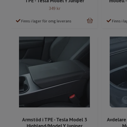
TPE - Tesla Model Y Juniper
modell -
349 kr
Finns i lager för omg leverans
Finns i 
Armstöd i TPE - Tesla Model 3
Avdelare 
Highland/Model Y Juniper
Mo