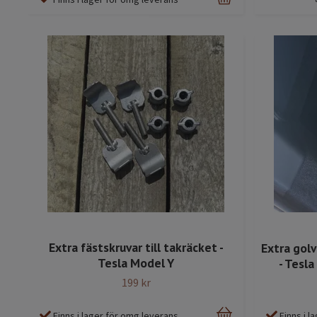
Extra fästskruvar till takräcket -
Extra golv
Tesla Model Y
- Tesl
199 kr
Finns i lager för omg leverans
Finns i 