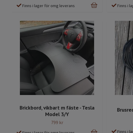
Finns i 
Finns i lager för omg leverans
Brickbord, vikbart m fäste - Tesla
Brusre
Model 3/Y
799 kr
Finns i 
Finns i lager för omg leverans