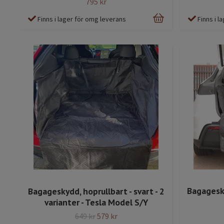
795 kr
Finns i lager för omg leverans
Finns i 
Bagagesky
Bagageskydd, hoprullbart - svart - 2
varianter - Tesla Model S/Y
649 kr
579 kr