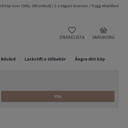
t vid köp över 1000,- (till ombud) / 1-2 dagars leverans / Trygg ehandlare
0
ÖNSKELISTA
VARUKORG
Bilvård
Lackstift o tillbehör
Ångra ditt köp
VISA