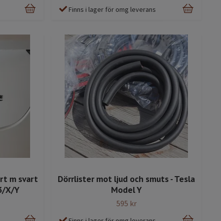
Finns i lager för omg leverans
rt m svart
Dörrlister mot ljud och smuts - Tesla
/3/X/Y
Model Y
595 kr
Finns i lager för omg leverans