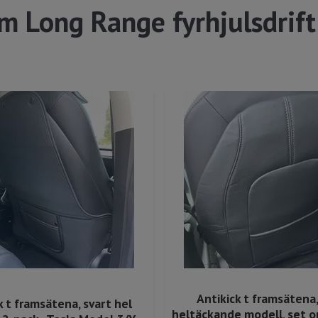
m Long Range fyrhjulsdrift
Antikick t framsätena,
k t framsätena, svart hel
heltäckande modell, set om