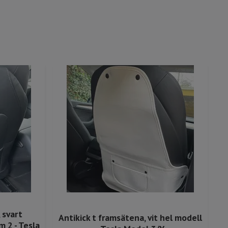
 svart
Antikick t framsätena, vit hel modell
 2 - Tesla