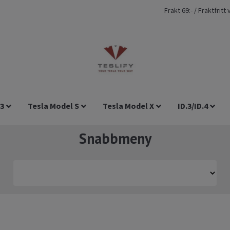
Frakt 69:- / Fraktfrit
 3
Tesla Model S
Tesla Model X
ID.3/ID.4
Snabbmeny