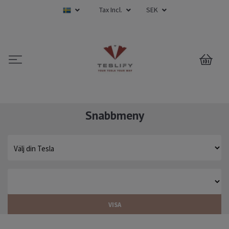
Tax Incl.
SEK
0
Snabbmeny
VISA