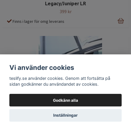
Legacy/Juniper LR
399 kr
Finns i lager för omg leverans
Vi använder cookies
teslify.se använder cookies. Genom att fortsätta på
sidan godkänner du användandet av cookies.
Godkänn alla
Inställningar
Skydd till ovankanten i bagaget, mjuk TPE - Tesla
Model Y Juniper