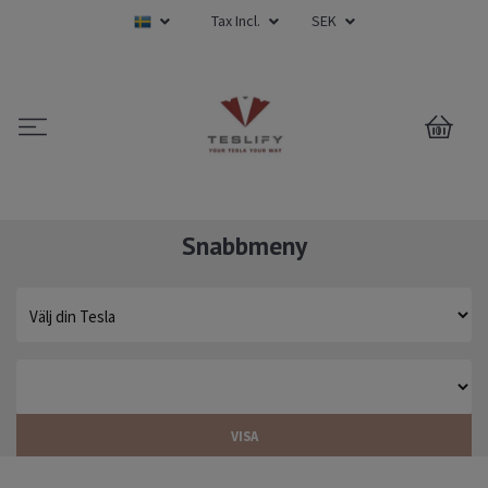
Tax Incl.
SEK
0
Snabbmeny
VISA