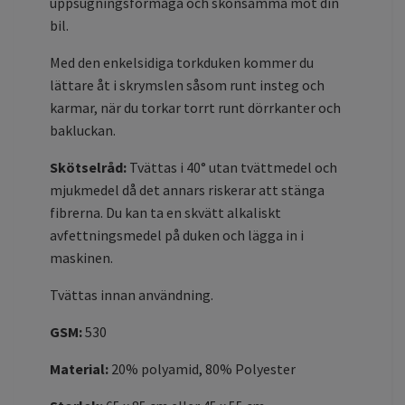
uppsugningsförmåga och skonsamma mot din
bil.
Med den enkelsidiga torkduken kommer du
lättare åt i skrymslen såsom runt insteg och
karmar, när du torkar torrt runt dörrkanter och
bakluckan.
Skötselråd:
Tvättas i 40° utan tvättmedel och
mjukmedel då det annars riskerar att stänga
fibrerna. Du kan ta en skvätt alkaliskt
avfettningsmedel på duken och lägga in i
maskinen.
Tvättas innan användning.
GSM:
530
Material:
20% polyamid, 80% Polyester