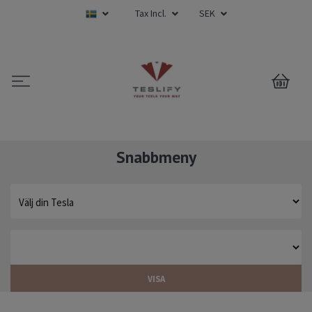
Tax Incl.
SEK
0
Snabbmeny
VISA