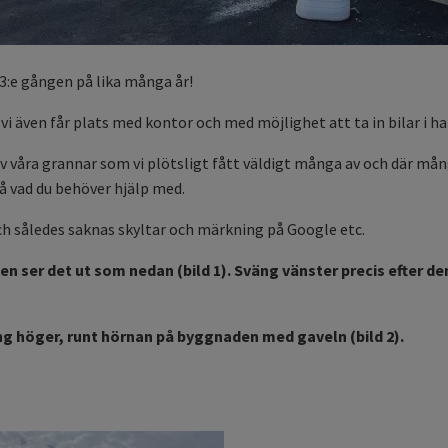
, 3:e gången på lika många år!
vi även får plats med kontor och med möjlighet att ta in bilar i ha
åra grannar som vi plötsligt fått väldigt många av och där många
 på vad du behöver hjälp med.
ch således saknas skyltar och märkning på Google etc.
 ser det ut som nedan (bild 1). Sväng vänster precis efter d
ng höger, runt hörnan på byggnaden med gaveln (bild 2).
!