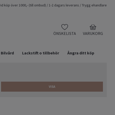
t vid köp över 1000,- (till ombud) / 1-2 dagars leverans / Trygg ehandlare
0
ÖNSKELISTA
VARUKORG
Bilvård
Lackstift o tillbehör
Ångra ditt köp
VISA