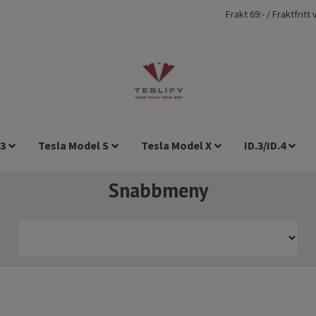
Frakt 69:- / Fraktfrit
 3
Tesla Model S
Tesla Model X
ID.3/ID.4
Snabbmeny