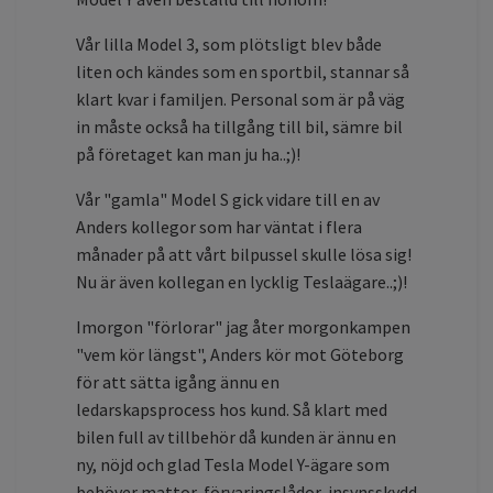
Vår lilla Model 3, som plötsligt blev både
liten och kändes som en sportbil, stannar så
klart kvar i familjen. Personal som är på väg
in måste också ha tillgång till bil, sämre bil
på företaget kan man ju ha..;)!
Vår "gamla" Model S gick vidare till en av
Anders kollegor som har väntat i flera
månader på att vårt bilpussel skulle lösa sig!
Nu är även kollegan en lycklig Teslaägare..;)!
Imorgon "förlorar" jag åter morgonkampen
"vem kör längst", Anders kör mot Göteborg
för att sätta igång ännu en
ledarskapsprocess hos kund. Så klart med
bilen full av tillbehör då kunden är ännu en
ny, nöjd och glad Tesla Model Y-ägare som
behöver mattor, förvaringslådor, insynsskydd