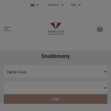
Tax Incl.
SEK
0
Snabbmeny
VISA