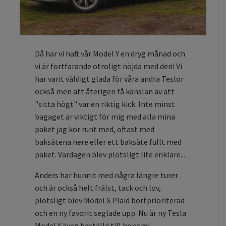
Då har vi haft vår Model Y en dryg månad och
vi är fortfarande otroligt nöjda med den! Vi
har varit väldigt glada för våra andra Teslor
också men att återigen få känslan av att
"sitta högt" var en riktig kick. Inte minst
bagaget är viktigt för mig med alla mina
paket jag kör runt med, oftast med
baksätena nere eller ett baksäte fullt med
paket. Vardagen blev plötsligt lite enklare...
Anders har hunnit med några längre turer
och är också helt frälst, tack och lov,
plötsligt blev Model S Plaid bortprioriterad
och en ny favorit seglade upp. Nu är ny Tesla
Model Y även beställd till honom!