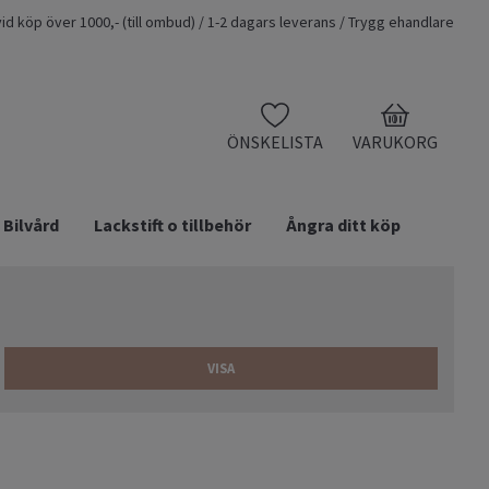
t vid köp över 1000,- (till ombud) / 1-2 dagars leverans / Trygg ehandlare
0
ÖNSKELISTA
VARUKORG
Bilvård
Lackstift o tillbehör
Ångra ditt köp
VISA