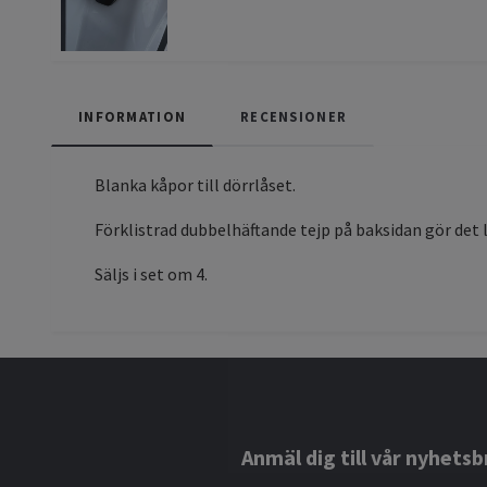
INFORMATION
RECENSIONER
Blanka kåpor till dörrlåset.
Förklistrad dubbelhäftande tejp på baksidan gör det l
Säljs i set om 4.
Anmäl dig till vår nyhetsb