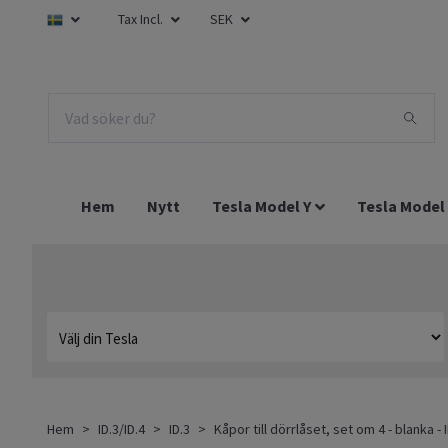
Tax Incl.
SEK
Hem
Nytt
Tesla Model Y
Tesla Model
Hem
ID.3/ID.4
ID.3
Kåpor till dörrlåset, set om 4 - blanka - I