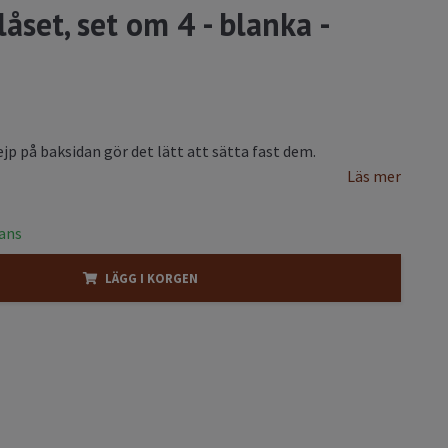
låset, set om 4 - blanka -
jp på baksidan gör det lätt att sätta fast dem.
Läs mer
rans
LÄGG I KORGEN