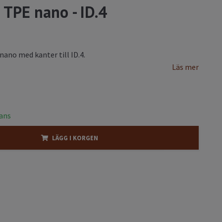
 TPE nano - ID.4
ano med kanter till ID.4.
Läs mer
rans
LÄGG I KORGEN