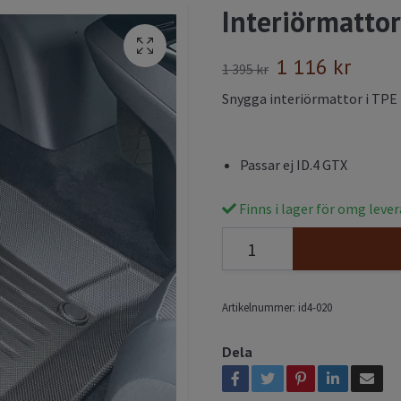
Interiörmattor
1 116 kr
1 395 kr
Snygga interiörmattor i TPE n
Passar ej ID.4 GTX
Finns i lager för omg leve
Artikelnummer:
id4-020
Dela