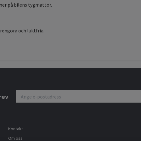
 ner på bilens tygmattor.
 rengöra och luktfria.
rev
Kontakt
Om oss