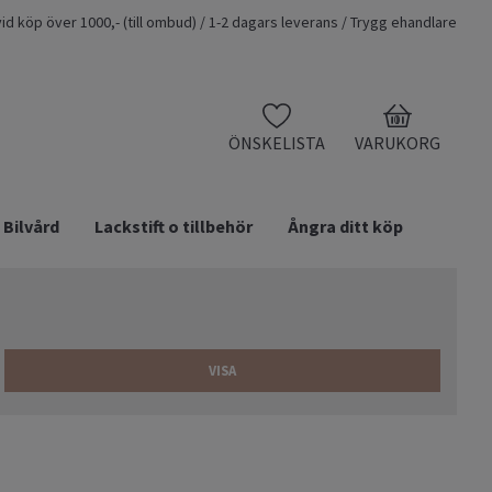
t vid köp över 1000,- (till ombud) / 1-2 dagars leverans / Trygg ehandlare
0
ÖNSKELISTA
VARUKORG
Bilvård
Lackstift o tillbehör
Ångra ditt köp
VISA