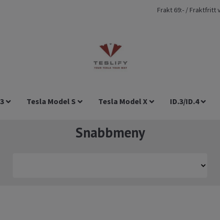
Frakt 69:- / Fraktfrit
 3
Tesla Model S
Tesla Model X
ID.3/ID.4
Snabbmeny