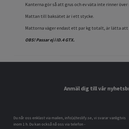
Kanterna gör så att grus och ev väta inte rinner över
Mattan till baksätet är i ett stycke.
Mattorna väger endast ett par kg totalt, är lätta att
OBS! Passar ej i ID.4 GTX.
Anmäl dig till vår nyhetsb
Du når oss enklast via mailen, info(a)teslify.se, vi svarar vanligtvis
inom 1 h. Du kan också nå oss via telefon -