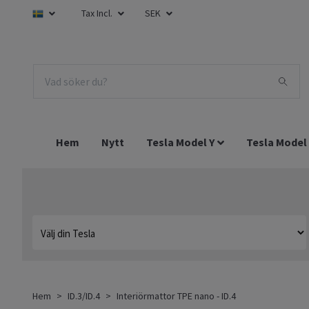
Tax Incl.
SEK
Hem
Nytt
Tesla Model Y
Tesla Model
Hem
ID.3/ID.4
Interiörmattor TPE nano - ID.4