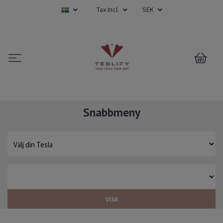
Tax Incl.
SEK
0
Snabbmeny
VISA