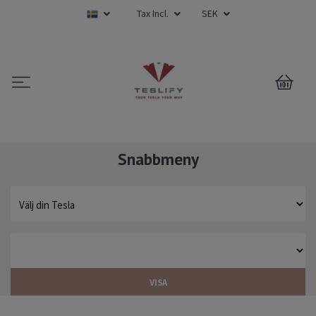
Tax Incl.
SEK
0
Snabbmeny
VISA