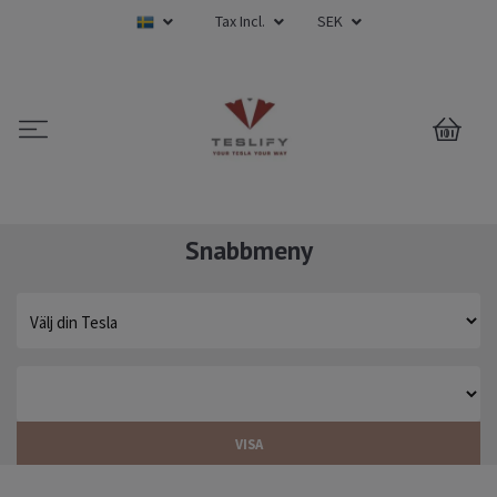
Tax Incl.
SEK
0
Snabbmeny
VISA