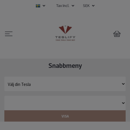
Tax Incl.
SEK
0
Snabbmeny
VISA