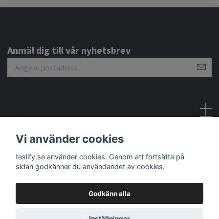
Anmäl dig till vår nyhetsbrev
Sociala medier
Vi använder cookies
teslify.se använder cookies. Genom att fortsätta på
sidan godkänner du användandet av cookies.
Godkänn alla
© 2026 Teslify
Inställningar