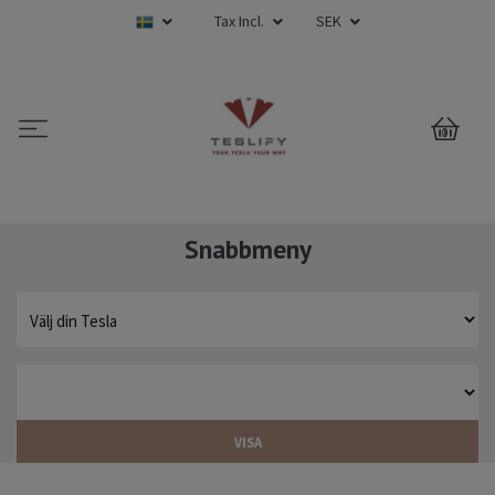
Tax Incl.
SEK
0
Snabbmeny
VISA