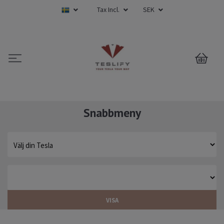
Tax Incl.
SEK
0
Snabbmeny
VISA