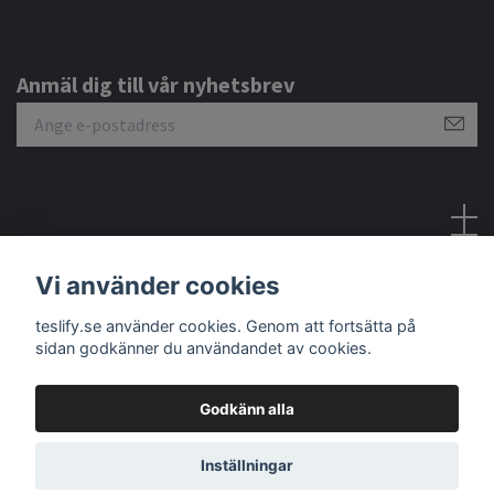
Anmäl dig till vår nyhetsbrev
Sociala medier
Vi använder cookies
teslify.se använder cookies. Genom att fortsätta på
sidan godkänner du användandet av cookies.
Godkänn alla
© 2026 Teslify
Inställningar