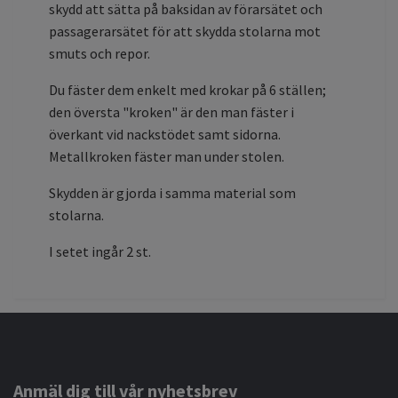
skydd att sätta på baksidan av förarsätet och
passagerarsätet för att skydda stolarna mot
smuts och repor.
Du fäster dem enkelt med krokar på 6 ställen;
den översta "kroken" är den man fäster i
överkant vid nackstödet samt sidorna.
Metallkroken fäster man under stolen.
Skydden är gjorda i samma material som
stolarna.
I setet ingår 2 st.
Anmäl dig till vår nyhetsbrev