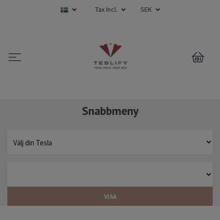
Tax Incl.
SEK
0
Snabbmeny
VISA