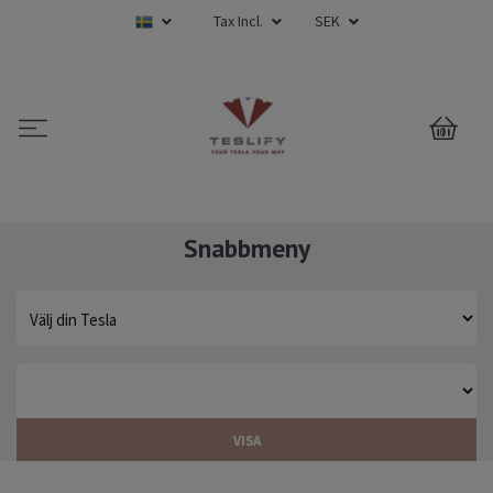
Tax Incl.
SEK
0
Snabbmeny
VISA