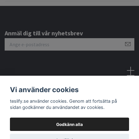
Anmäl dig till vår nyhetsbrev
Sociala medier
Vi använder cookies
teslify.se använder cookies. Genom att fortsätta på
sidan godkänner du användandet av cookies.
Godkänn alla
© 2026 Teslify