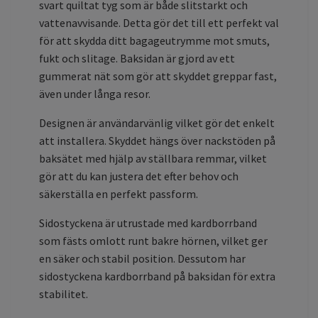
svart quiltat tyg som är både slitstarkt och
vattenavvisande. Detta gör det till ett perfekt val
för att skydda ditt bagageutrymme mot smuts,
fukt och slitage. Baksidan är gjord av ett
gummerat nät som gör att skyddet greppar fast,
även under långa resor.
Designen är användarvänlig vilket gör det enkelt
att installera. Skyddet hängs över nackstöden på
baksätet med hjälp av ställbara remmar, vilket
gör att du kan justera det efter behov och
säkerställa en perfekt passform.
Sidostyckena är utrustade med kardborrband
som fästs omlott runt bakre hörnen, vilket ger
en säker och stabil position. Dessutom har
sidostyckena kardborrband på baksidan för extra
stabilitet.