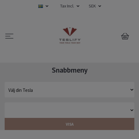
Tax Incl.
SEK
0
Snabbmeny
VISA