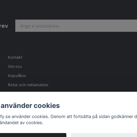
rev
Kontakt
Om oss
Köpvillkor
Retur och reklamation
Trygg ehandel
Blogg
 använder cookies
Lager/showroom - öppetider
lify.se använder cookies. Genom att fortsätta på sidan godkänner 
ändandet av cookies.