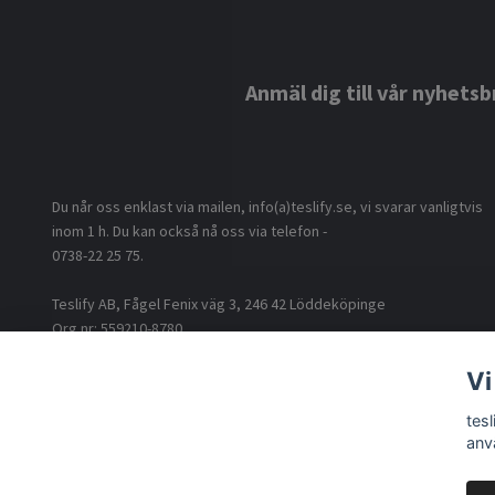
Anmäl dig till vår nyhetsb
Du når oss enklast via mailen, info(a)teslify.se, vi svarar vanligtvis
inom 1 h. Du kan också nå oss via telefon -
0738-22 25 75.
Teslify AB, Fågel Fenix väg 3, 246 42 Löddeköpinge
Org nr: 559210-8780
Vi
tes
anv