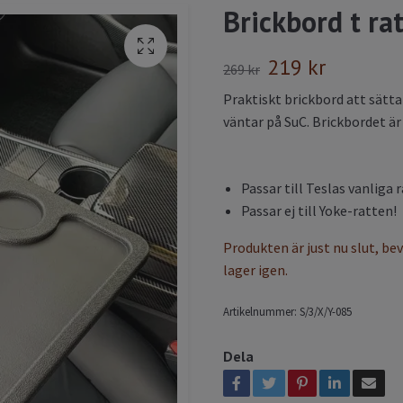
Brickbord t ra
219 kr
269 kr
Praktiskt brickbord att sätt
väntar på SuC. Brickbordet är t
Passar till Teslas vanliga r
Passar ej till Yoke-ratten!
Produkten är just nu slut, be
lager igen.
Artikelnummer:
S/3/X/Y-085
Dela