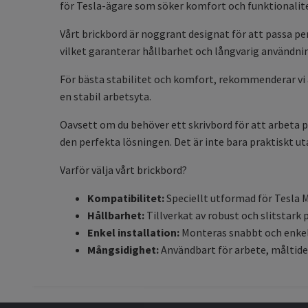
för Tesla-ägare som söker komfort och funktionalitet 
Vårt brickbord är noggrant designat för att passa perfe
vilket garanterar hållbarhet och långvarig användnin
För bästa stabilitet och komfort, rekommenderar vi at
en stabil arbetsyta.
Oavsett om du behöver ett skrivbord för att arbeta på
den perfekta lösningen. Det är inte bara praktiskt ut
Varför välja vårt brickbord?
Kompatibilitet:
Speciellt utformad för Tesla M
Hållbarhet:
Tillverkat av robust och slitstark p
Enkel installation:
Monteras snabbt och enkel
Mångsidighet:
Användbart för arbete, måltider 