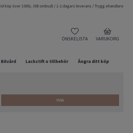
t vid köp över 1000,- (till ombud) / 1-2 dagars leverans / Trygg ehandlare
0
ÖNSKELISTA
VARUKORG
Bilvård
Lackstift o tillbehör
Ångra ditt köp
VISA