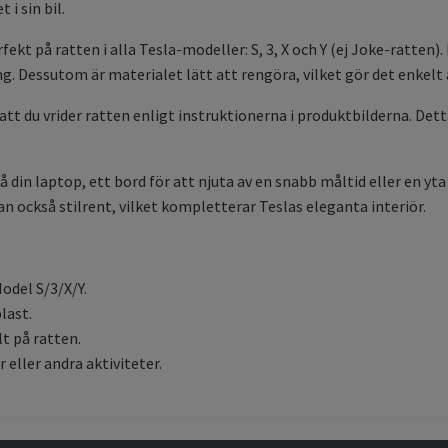
i sin bil.
kt på ratten i alla Tesla-modeller: S, 3, X och Y (ej Joke-ratten). 
g. Dessutom är materialet lätt att rengöra, vilket gör det enkelt 
t du vrider ratten enligt instruktionerna i produktbilderna. Detta
 din laptop, ett bord för att njuta av en snabb måltid eller en yt
an också stilrent, vilket kompletterar Teslas eleganta interiör.
odel S/3/X/Y.
last.
t på ratten.
eller andra aktiviteter.