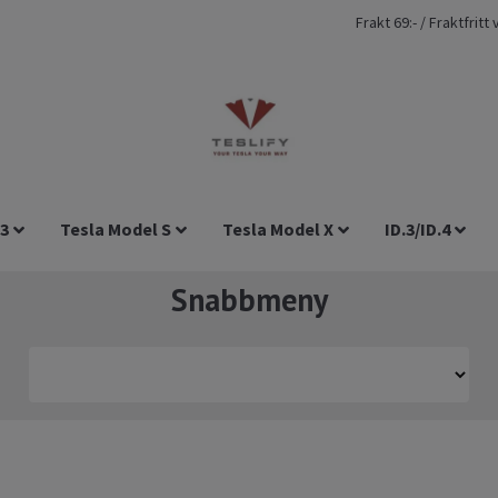
Frakt 69:- / Fraktfrit
 3
Tesla Model S
Tesla Model X
ID.3/ID.4
Snabbmeny