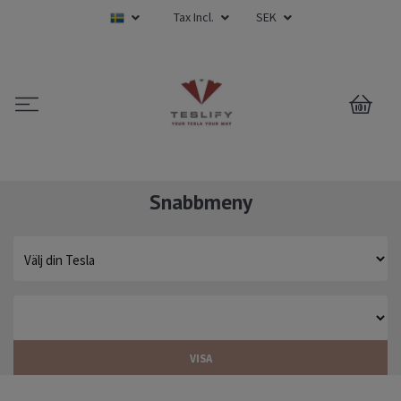
Tax Incl.
SEK
0
Snabbmeny
VISA