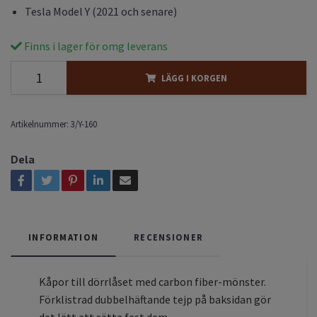
Tesla Model Y (2021 och senare)
Finns i lager för omg leverans
LÄGG I KORGEN
Artikelnummer:
3/Y-160
Dela
INFORMATION
RECENSIONER
Kåpor till dörrlåset med carbon fiber-mönster.
Förklistrad dubbelhäftande tejp på baksidan gör
det lätt att sätta fast dem.