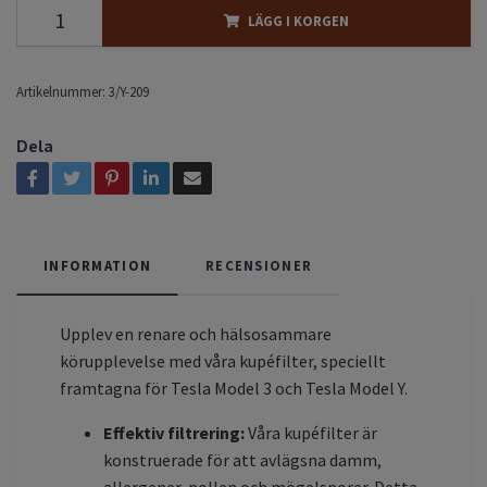
LÄGG I KORGEN
Artikelnummer:
3/Y-209
Dela
INFORMATION
RECENSIONER
Upplev en renare och hälsosammare
körupplevelse med våra kupéfilter, speciellt
framtagna för Tesla Model 3 och Tesla Model Y.
Effektiv filtrering:
Våra kupéfilter är
konstruerade för att avlägsna damm,
allergener, pollen och mögelsporer. Detta