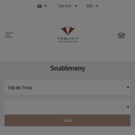
Tax Incl.
SEK
0
Snabbmeny
VISA