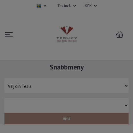
Tax Incl.
SEK
0
Snabbmeny
VISA