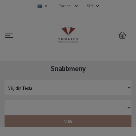
Tax Incl.
SEK
0
Snabbmeny
VISA