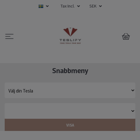
Tax Incl.
SEK
0
Snabbmeny
VISA