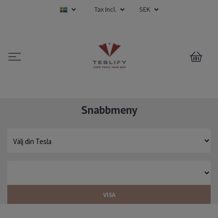
Tax Incl.
SEK
0
Snabbmeny
VISA