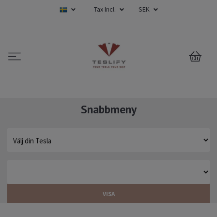
Tax Incl.
SEK
0
Snabbmeny
VISA