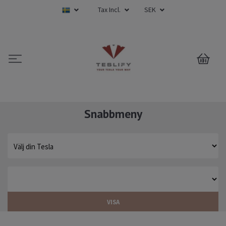
Tax Incl.
SEK
0
Snabbmeny
VISA