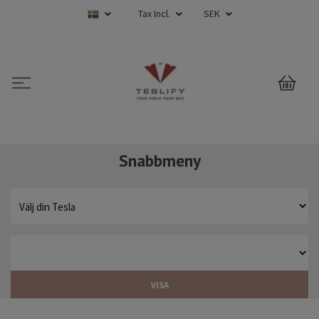
Tax Incl.
SEK
0
Snabbmeny
VISA