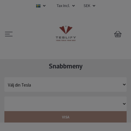
Tax Incl.
SEK
0
Snabbmeny
VISA