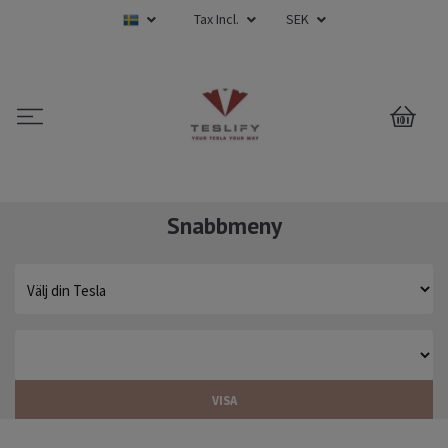
Tax Incl.
SEK
0
Snabbmeny
VISA