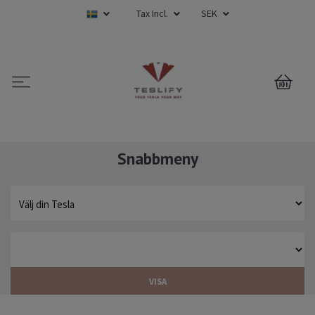
Tax Incl.
SEK
0
Snabbmeny
VISA